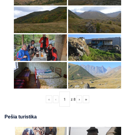
«
‹
z
8
›
»
Pešia turistika