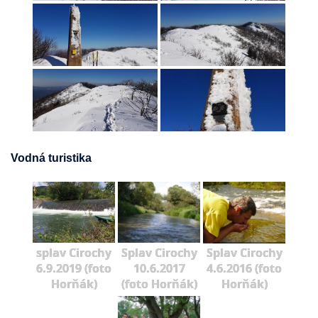
Vodná turistika
splav Cirochy
Splav Cirochy
Splav Cirochy
6.9.2019 (foto
10.6.2017
4.6.2016 (foto
Horňák)
(foto Horňák)
Horňák)