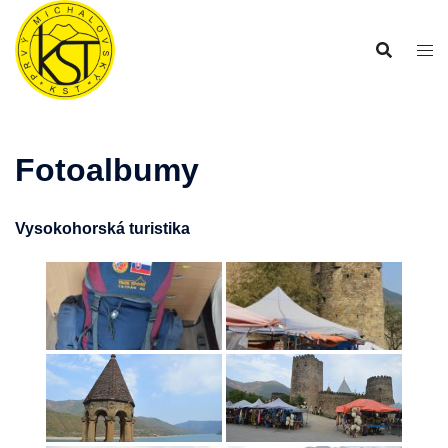
Preskočiť
na
obsah
Fotoalbumy
Vysokohorská turistika