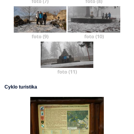
foto (7)
foto (8)
foto (9)
foto (10)
foto (11)
Cyklo turistika