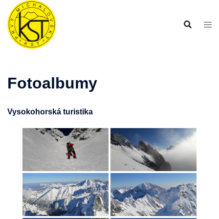
Preskočiť
na
obsah
Fotoalbumy
Vysokohorská turistika