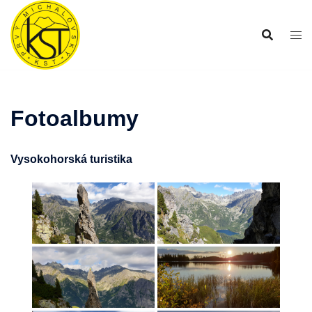
Preskočiť
na
obsah
Fotoalbumy
Vysokohorská turistika