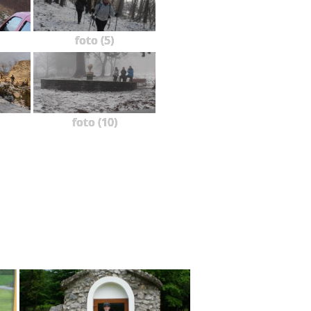
foto (5)
foto (10)