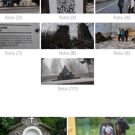
foto (2)
foto (3)
foto (4)
foto (7)
foto (8)
foto (9)
foto (11)