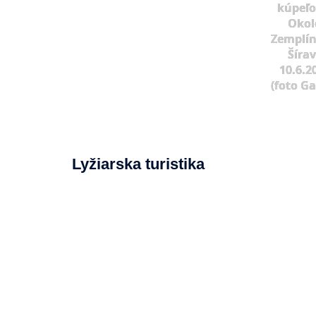
kúpeľo
Okol
Zemplín
Šíra
10.6.2
(foto G
Lyžiarska turistika