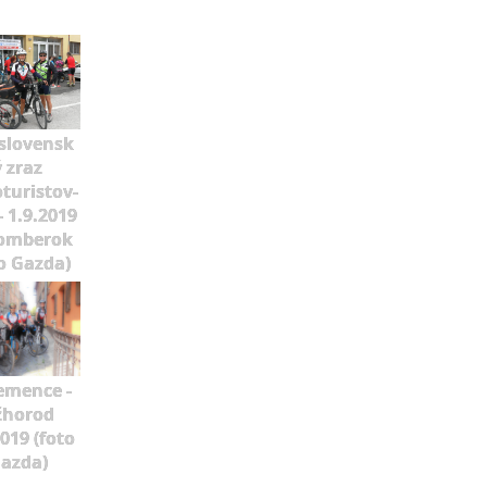
slovensk
ý zraz
oturistov-
- 1.9.2019
omberok
o Gazda)
emence -
žhorod
2019 (foto
azda)