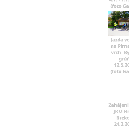
(foto G
Jazda v
na Pirn
vrch- B
grú
12.5.2
(foto G
Zahájeni
JKM H
Brek
24.3.2