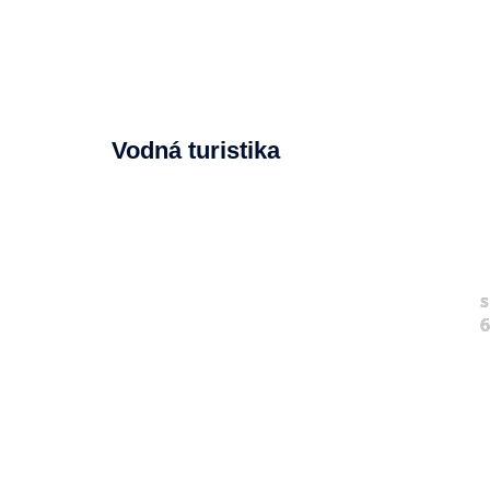
Vodná turistika
s
6