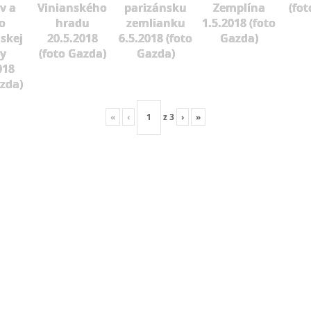
v a
Vinianského
parizánsku
Zemplína
(fot
o
hradu
zemlianku
1.5.2018 (foto
skej
20.5.2018
6.5.2018 (foto
Gazda)
vy
(foto Gazda)
Gazda)
018
azda)
«
‹
z
3
›
»