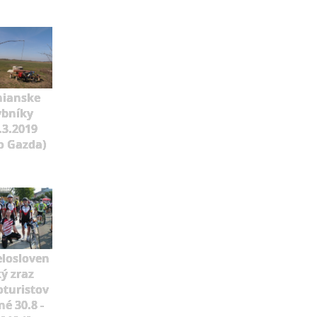
nianske
ybníky
.3.2019
o Gazda)
elosloven
ý zraz
oturistov
né 30.8 -