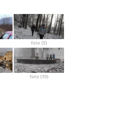
foto (5)
foto (10)