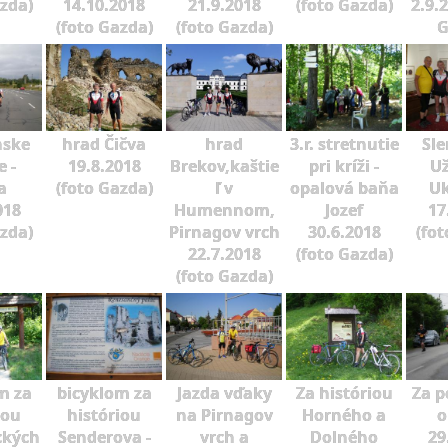
azda)
14.10.2018
21.9.2018
(foto Gazda)
2.9.
(foto Gazda)
(foto Gazda)
G
nske
hrad Čičva
hrad
3.r. stretnutie
Sle
 -
19.8.2018
Brekov,kaštie
pri kríži -
U
a
(foto Gazda)
ľ v
opalová baňa
Uk
018
Humennom,
Jozef
17
azda)
Pirnagov vrch
30.6.2018
(fot
22.7.2018
(foto Gazda)
(foto Gazda)
m za
bicyklom za
Jazda vďaky
Za históriou
Za 
iou
históriou
na Pirnagov
Horného a
o
ckých
Senderova -
vrch a
Dolného
29