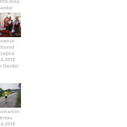
2018 (foto
azda)
mence -
žhorod
rajina
.6.2018
o Gazda)
poznaním
kresu
.4.2018