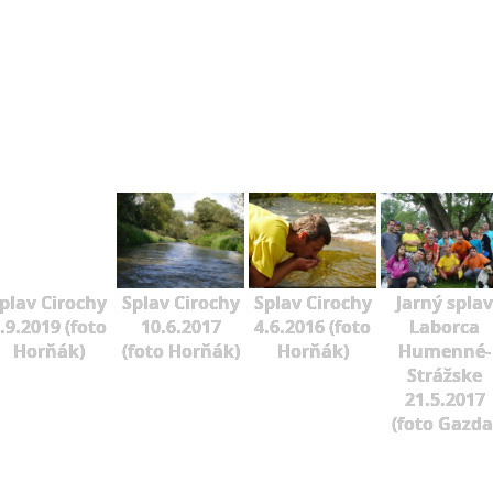
plav Cirochy
Splav Cirochy
Splav Cirochy
Jarný splav
.9.2019 (foto
10.6.2017
4.6.2016 (foto
Laborca
Horňák)
(foto Horňák)
Horňák)
Humenné-
Strážske
21.5.2017
(foto Gazda