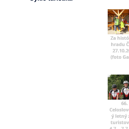
Za hist
hradu Č
27.10.
(foto G
66.
Celoslo
ý letný 
turisto
4.7. - 7.