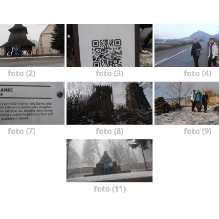
foto (2)
foto (3)
foto (4)
foto (7)
foto (8)
foto (9)
foto (11)