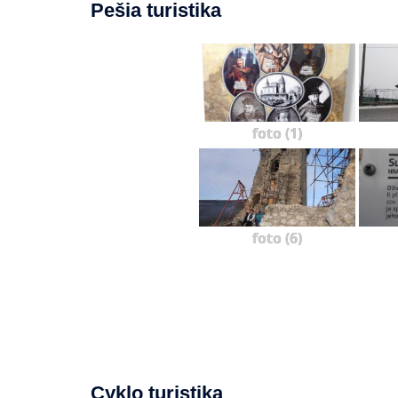
Pešia turistika
foto (1)
foto (6)
Cyklo turistika