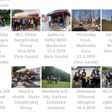
azda)
ďaky
40 r. Okolo
Jazda na
Viniansky
Se
agov
Zemplínskej
Veľký Milič-
hrad -
r
ykov
Šíravy
Maďarsko
Medvedia
30
ň
14.4.2019
13.4.2019
hora
(fot
019
(foto Gazda)
(foto Gazda)
31.3.2019
azda)
(foto Gazda)
e 250
Vinné a
Moldava n.B.-
Slemence
40.C
rad
okolie - Okolo
Háj -Hačava -
Užhorod
sk
ov
Zemplínskej
Zadielaká
Ukrajina
cykl
019
Šíravy
tiesňava
16.9.2018
Vin