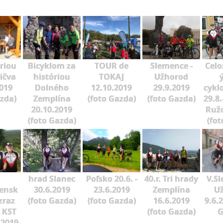
óriou
Bicyklom za
TOUR de
Slemence -
Celo
ičva
históriou
TOKAJ
Užhorod
2019
Dolného
12.10.2019
29.9.2019
cykl
azda)
Zemplína
(foto Gazda)
(foto Gazda)
29.8.
20.10.2019
Ruž
(foto Gazda)
(fot
hrad Slanec
Poľsko 20.6. -
40.r. Tri hrady
V.Sl
vensk
30.6.2019
23.6.2019
Zemplína
U
zraz
(foto Gazda)
(foto Gazda)
16.6.2019
9.6.
v KST
(foto Gazda)
G
7.2019