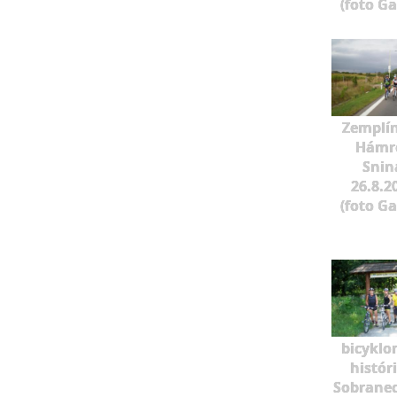
(foto G
Zemplí
Hámre
Snin
26.8.2
(foto G
bicyklo
histór
Sobrane