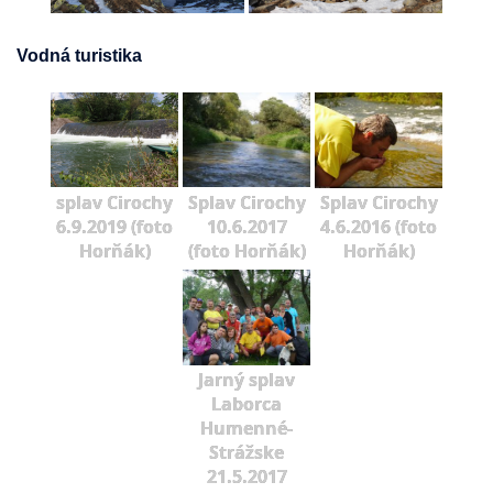
Vodná turistika
splav Cirochy
Splav Cirochy
Splav Cirochy
6.9.2019 (foto
10.6.2017
4.6.2016 (foto
Horňák)
(foto Horňák)
Horňák)
Jarný splav
Laborca
Humenné-
Strážske
21.5.2017