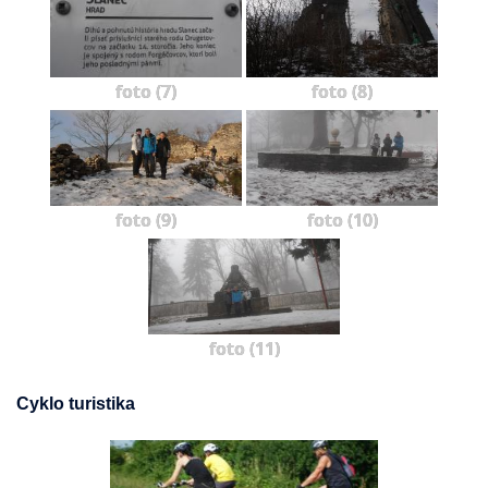
foto (7)
foto (8)
foto (9)
foto (10)
foto (11)
Cyklo turistika