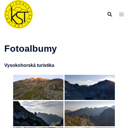
Preskočiť
na
obsah
Fotoalbumy
Vysokohorská turistika