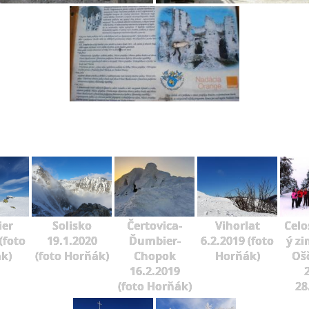
er
Solisko
Čertovica-
Vihorlat
Celo
(foto
19.1.2020
Ďumbier-
6.2.2019 (foto
ý zi
k)
(foto Horňák)
Chopok
Horňák)
Oš
16.2.2019
2
(foto Horňák)
28