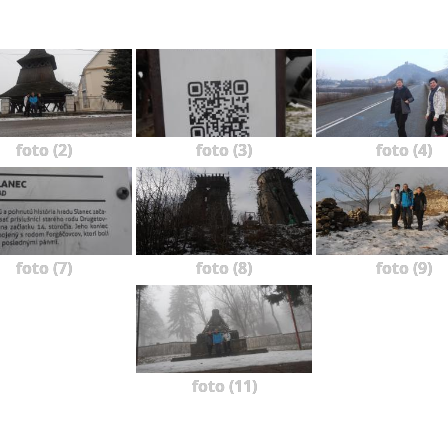
foto (2)
foto (3)
foto (4)
foto (7)
foto (8)
foto (9)
foto (11)