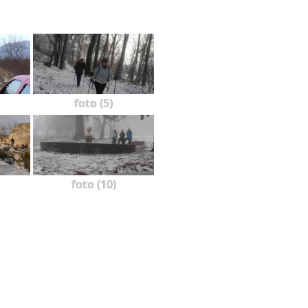
foto (5)
foto (10)