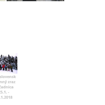
slovensk
mný zraz
čadnica
5.1. -
.1.2018