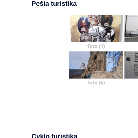
Pešia turistika
foto (1)
foto (6)
Cyklo turistika