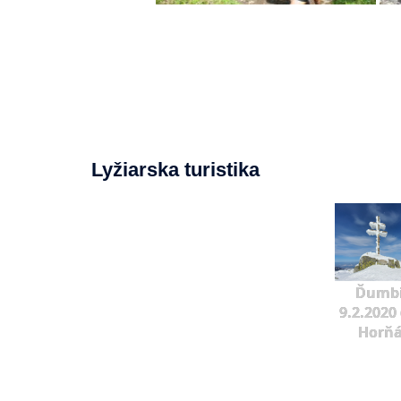
Lyžiarska turistika
Ďumbi
9.2.2020 
Horňá