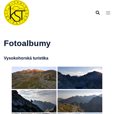
Preskočiť
na
obsah
Fotoalbumy
Vysokohorská turistika