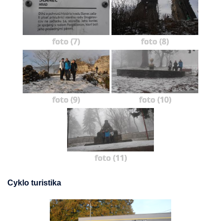
foto (7)
foto (8)
foto (9)
foto (10)
foto (11)
Cyklo turistika