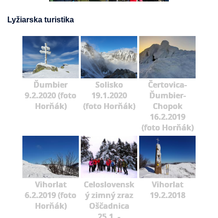
Lyžiarska turistika
Ďumbier
Solisko
Čertovica-
9.2.2020 (foto
19.1.2020
Ďumbier-
Horňák)
(foto Horňák)
Chopok
16.2.2019
(foto Horňák)
Vihorlat
Celoslovensk
Vihorlat
6.2.2019 (foto
ý zimný zraz
19.2.2018
Horňák)
Oščadnica
25.1. -