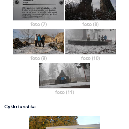
foto (7)
foto (8)
foto (9)
foto (10)
foto (11)
Cyklo turistika