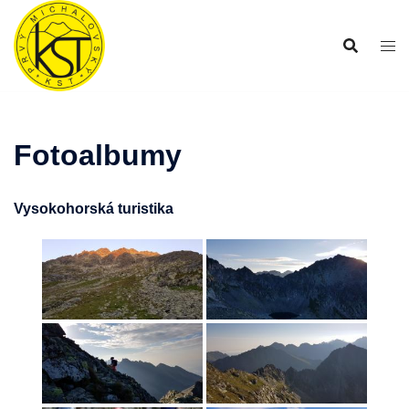
Preskočiť
na
obsah
Fotoalbumy
Vysokohorská turistika