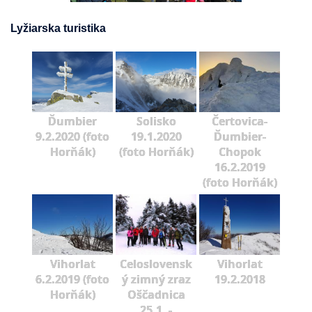
Lyžiarska turistika
Ďumbier
Solisko
Čertovica-
9.2.2020 (foto
19.1.2020
Ďumbier-
Horňák)
(foto Horňák)
Chopok
16.2.2019
(foto Horňák)
Vihorlat
Celoslovensk
Vihorlat
6.2.2019 (foto
ý zimný zraz
19.2.2018
Horňák)
Oščadnica
25.1. -