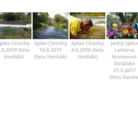
plav Cirochy
Splav Cirochy
Splav Cirochy
Jarný splav
.9.2019 (foto
10.6.2017
4.6.2016 (foto
Laborca
Horňák)
(foto Horňák)
Horňák)
Humenné-
Strážske
21.5.2017
(foto Gazda