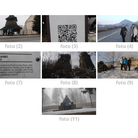
foto (2)
foto (3)
foto (4)
foto (7)
foto (8)
foto (9)
foto (11)