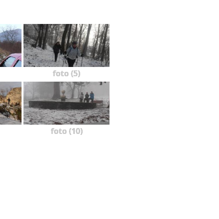
foto (5)
foto (10)