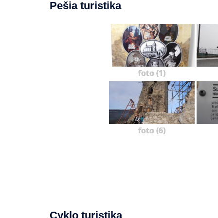
Pešia turistika
foto (1)
foto (6)
Cyklo turistika