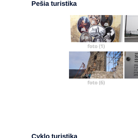
Pešia turistika
foto (1)
foto (6)
Cyklo turistika