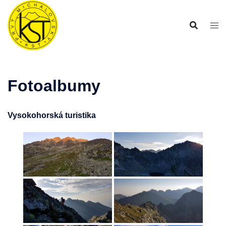
Preskočiť
na
obsah
Fotoalbumy
Vysokohorská turistika