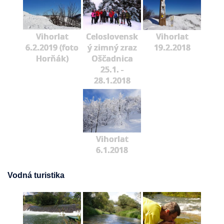
Vihorlat
Celoslovensk
Vihorlat
6.2.2019 (foto
ý zimný zraz
19.2.2018
Horňák)
Oščadnica
25.1. -
28.1.2018
Vihorlat
6.1.2018
Vodná turistika