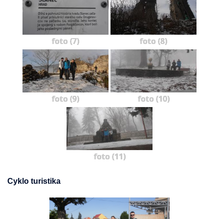
foto (7)
foto (8)
foto (9)
foto (10)
foto (11)
Cyklo turistika