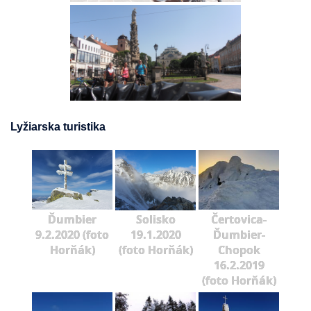
Lyžiarska turistika
Ďumbier
Solisko
Čertovica-
9.2.2020 (foto
19.1.2020
Ďumbier-
Horňák)
(foto Horňák)
Chopok
16.2.2019
(foto Horňák)