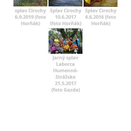
splav Cirochy
Splav Cirochy
Splav Cirochy
6.9.2019 (foto
10.6.2017
4.6.2016 (foto
Horňák)
(foto Horňák)
Horňák)
Jarný splav
Laborca
Humenné-
Strážske
21.5.2017
(foto Gazda)