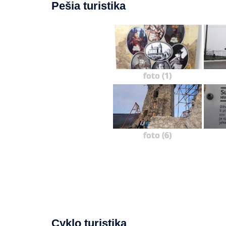
Pešia turistika
foto (1)
foto (6)
Cyklo turistika