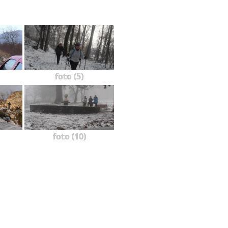
foto (5)
foto (10)