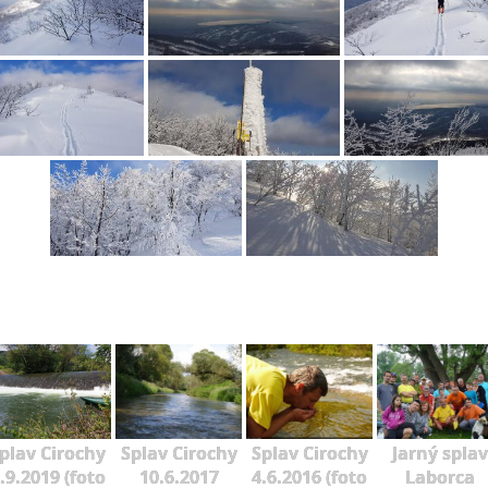
plav Cirochy
Splav Cirochy
Splav Cirochy
Jarný splav
.9.2019 (foto
10.6.2017
4.6.2016 (foto
Laborca