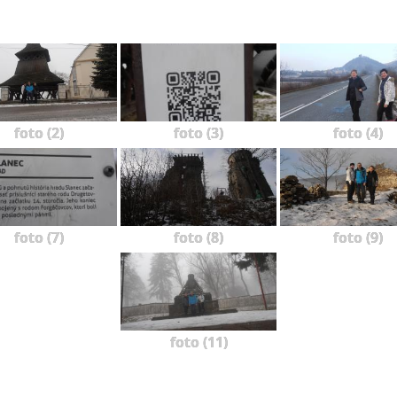
foto (2)
foto (3)
foto (4)
foto (7)
foto (8)
foto (9)
foto (11)