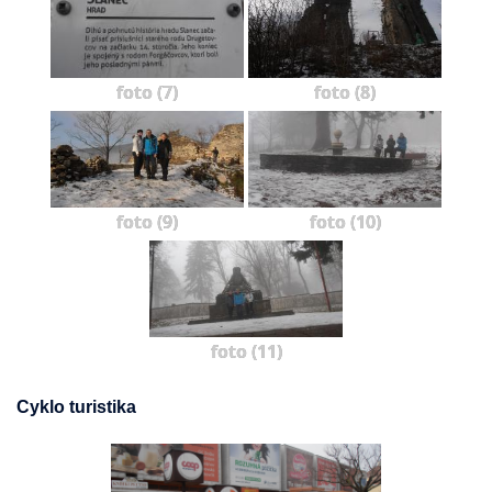
foto (7)
foto (8)
foto (9)
foto (10)
foto (11)
Cyklo turistika