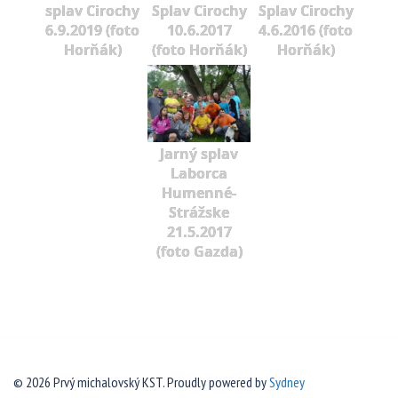
splav Cirochy
Splav Cirochy
Splav Cirochy
6.9.2019 (foto
10.6.2017
4.6.2016 (foto
Horňák)
(foto Horňák)
Horňák)
Jarný splav
Laborca
Humenné-
Strážske
21.5.2017
(foto Gazda)
© 2026 Prvý michalovský KST. Proudly powered by
Sydney