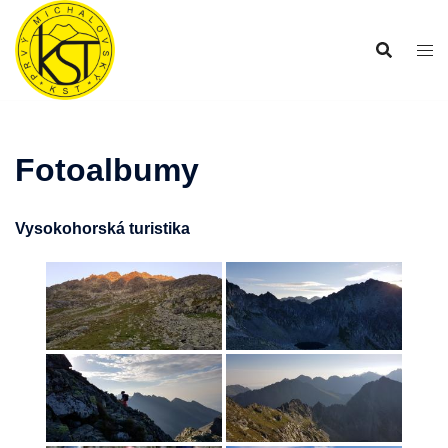
Preskočiť
na
obsah
Fotoalbumy
Vysokohorská turistika