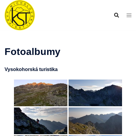
Preskočiť
na
obsah
Fotoalbumy
Vysokohorská turistika