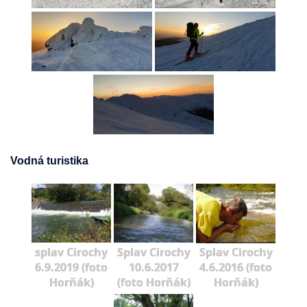
Vodná turistika
splav Cirochy
Splav Cirochy
Splav Cirochy
6.9.2019 (foto
10.6.2017
4.6.2016 (foto
Horňák)
(foto Horňák)
Horňák)