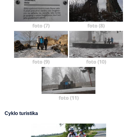
foto (7)
foto (8)
foto (9)
foto (10)
foto (11)
Cyklo turistika