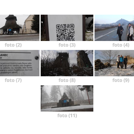
foto (2)
foto (3)
foto (4)
foto (7)
foto (8)
foto (9)
foto (11)