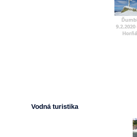
Ďumbi
9.2.2020 
Horňá
Vodná turistika