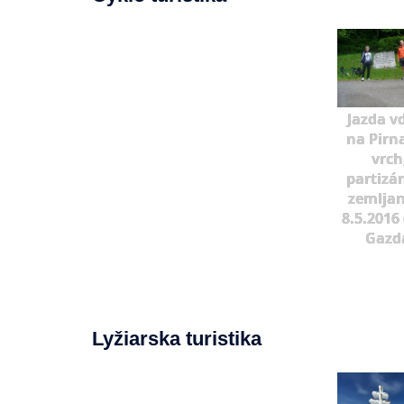
Jazda v
na Pirn
vrch
partizá
zemljan
8.5.2016 
Gazd
Lyžiarska turistika