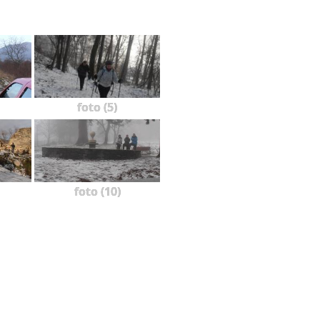
foto (5)
foto (10)