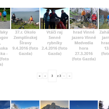
ďaky
37.r. Okolo
Vtáči raj
hrad Vinné
Zahá
agov
Zemplínskej
Senné
jazero Vinné
jar
,
Šíravy
rybníky
Medvedia
hra
nska
9.4.2016 (foto
2.4.2016 (foto
hora
13
ka -
Gazda)
Gazda)
27.3.2016
(fot
(foto
(foto Gazda)
a)
«
‹
z
3
›
»