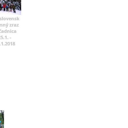
slovensk
mný zraz
čadnica
5.1. -
.1.2018