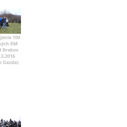
jenie 100
ných KM
d Brekov
.3.2016
o Gazda)