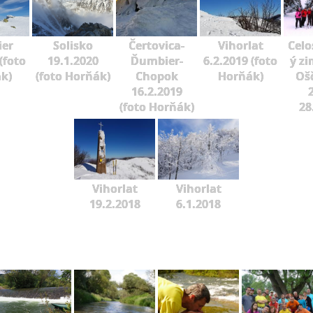
er
Solisko
Čertovica-
Vihorlat
Celo
(foto
19.1.2020
Ďumbier-
6.2.2019 (foto
ý zi
k)
(foto Horňák)
Chopok
Horňák)
Oš
16.2.2019
2
(foto Horňák)
28
Vihorlat
Vihorlat
19.2.2018
6.1.2018