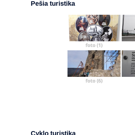
Pešia turistika
foto (1)
foto (6)
Cyklo turistika