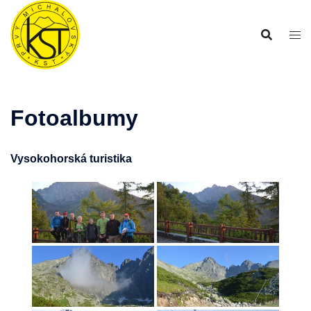
Preskočiť
na
obsah
Fotoalbumy
Vysokohorská turistika