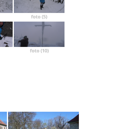
foto (5)
foto (10)