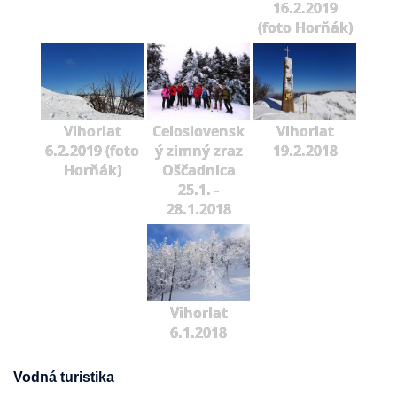
16.2.2019
(foto Horňák)
Vihorlat
Celoslovensk
Vihorlat
6.2.2019 (foto
ý zimný zraz
19.2.2018
Horňák)
Oščadnica
25.1. -
28.1.2018
Vihorlat
6.1.2018
Vodná turistika