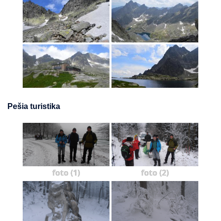
Pešia turistika
foto (1)
foto (2)