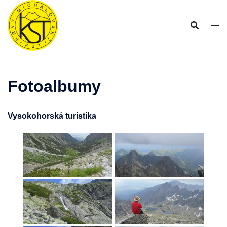
Preskočiť
na
obsah
Fotoalbumy
Vysokohorská turistika