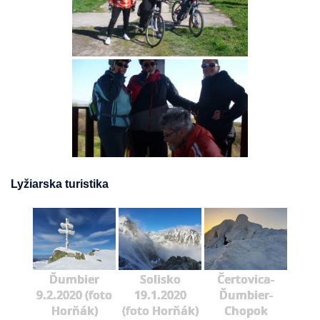
Lyžiarska turistika
Ďumbier
Solisko
Čertovica-
9.2.2020 (foto
19.1.2020
Ďumbier-
Horňák)
(foto Horňák)
Chopok