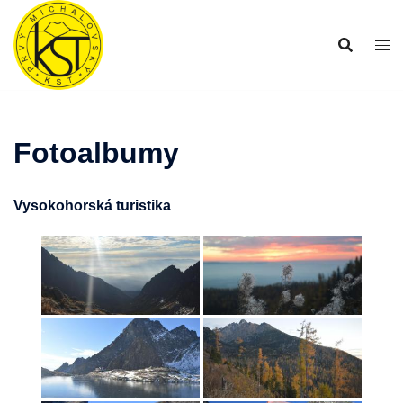
Preskočiť
na
obsah
Fotoalbumy
Vysokohorská turistika