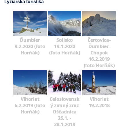
Lyžiarska turistika
Ďumbier
Solisko
Čertovica-
9.2.2020 (foto
19.1.2020
Ďumbier-
Horňák)
(foto Horňák)
Chopok
16.2.2019
(foto Horňák)
Vihorlat
Celoslovensk
Vihorlat
6.2.2019 (foto
ý zimný zraz
19.2.2018
Horňák)
Oščadnica
25.1. -
28.1.2018