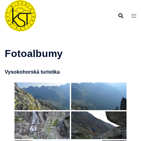
Preskočiť
na
obsah
Fotoalbumy
Vysokohorská turistika