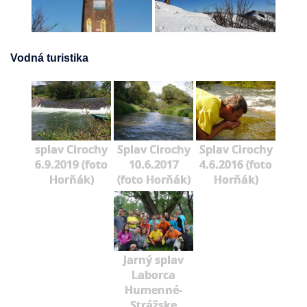
Vodná turistika
splav Cirochy
Splav Cirochy
Splav Cirochy
6.9.2019 (foto
10.6.2017
4.6.2016 (foto
Horňák)
(foto Horňák)
Horňák)
Jarný splav
Laborca
Humenné-
Strážske