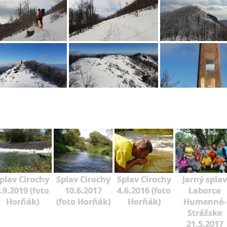
plav Cirochy
Splav Cirochy
Splav Cirochy
Jarný splav
.9.2019 (foto
10.6.2017
4.6.2016 (foto
Laborca
Horňák)
(foto Horňák)
Horňák)
Humenné-
Strážske
21.5.2017