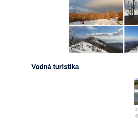
Vodná turistika
s
6