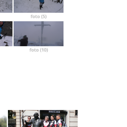
foto (5)
foto (10)