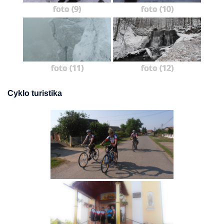
foto (9)
foto (10)
foto (11)
foto (12)
Cyklo turistika