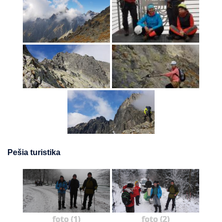
Pešia turistika
foto (1)
foto (2)