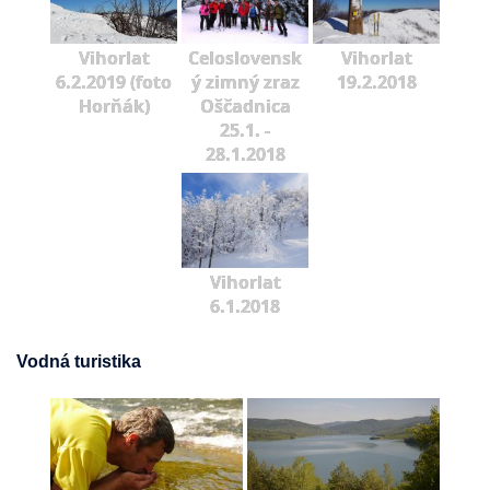
Vihorlat
Celoslovensk
Vihorlat
6.2.2019 (foto
ý zimný zraz
19.2.2018
Horňák)
Oščadnica
25.1. -
28.1.2018
Vihorlat
6.1.2018
Vodná turistika