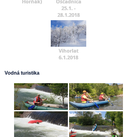
Horňák)
Oščadnica
25.1. -
28.1.2018
Vihorlat
6.1.2018
Vodná turistika