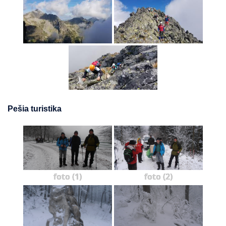
Pešia turistika
foto (1)
foto (2)