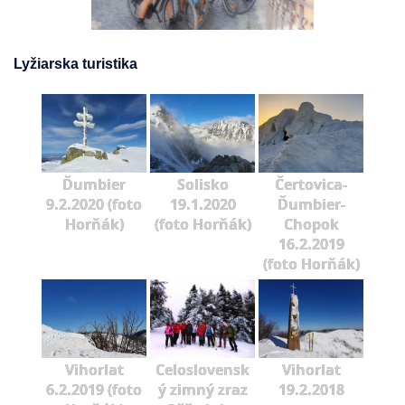
Lyžiarska turistika
Ďumbier
Solisko
Čertovica-
9.2.2020 (foto
19.1.2020
Ďumbier-
Horňák)
(foto Horňák)
Chopok
16.2.2019
(foto Horňák)
Vihorlat
Celoslovensk
Vihorlat
6.2.2019 (foto
ý zimný zraz
19.2.2018