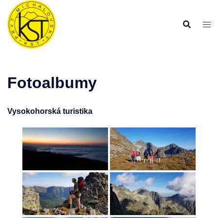
Preskočiť
na
obsah
Fotoalbumy
Vysokohorská turistika