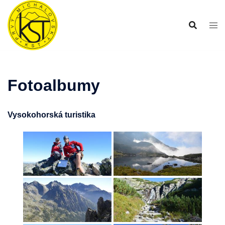
Preskočiť
na
obsah
Fotoalbumy
Vysokohorská turistika