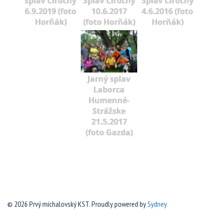
splav Cirochy
Splav Cirochy
Splav Cirochy
6.9.2019 (foto
10.6.2017
4.6.2016 (foto
Horňák)
(foto Horňák)
Horňák)
Jarný splav
Laborca
Humenné-
Strážske
21.5.2017
(foto Gazda)
© 2026 Prvý michalovský KST. Proudly powered by
Sydney