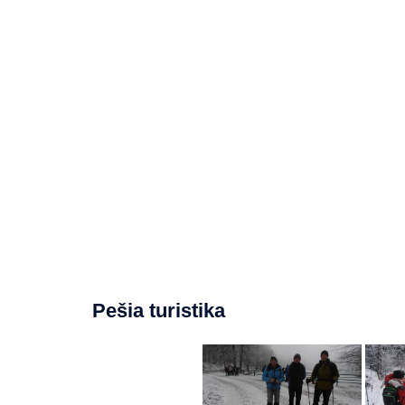
Pešia turistika