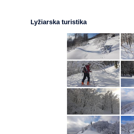
Lyžiarska turistika