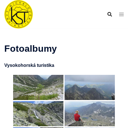
Preskočiť
na
obsah
Fotoalbumy
Vysokohorská turistika