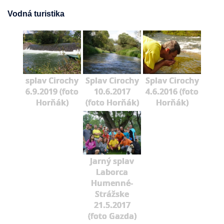
Vodná turistika
splav Cirochy
Splav Cirochy
Splav Cirochy
6.9.2019 (foto
10.6.2017
4.6.2016 (foto
Horňák)
(foto Horňák)
Horňák)
Jarný splav
Laborca
Humenné-
Strážske
21.5.2017
(foto Gazda)