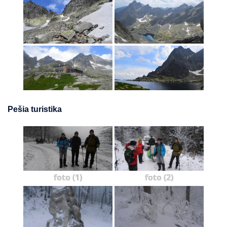
Pešia turistika
foto (1)
foto (2)