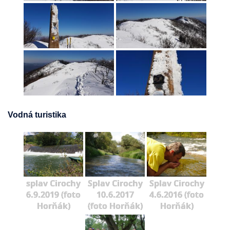
Vodná turistika
splav Cirochy
Splav Cirochy
Splav Cirochy
6.9.2019 (foto
10.6.2017
4.6.2016 (foto
Horňák)
(foto Horňák)
Horňák)