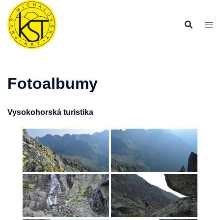
Preskočiť
na
obsah
Fotoalbumy
Vysokohorská turistika