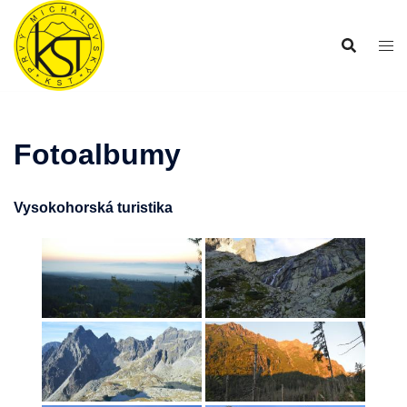
Preskočiť
na
obsah
Fotoalbumy
Vysokohorská turistika