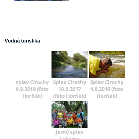
Vodná turistika
splav Cirochy
Splav Cirochy
Splav Cirochy
6.9.2019 (foto
10.6.2017
4.6.2016 (foto
Horňák)
(foto Horňák)
Horňák)
Jarný splav
Laborca