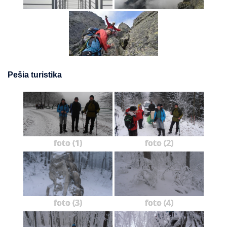
Pešia turistika
foto (1)
foto (2)
foto (3)
foto (4)