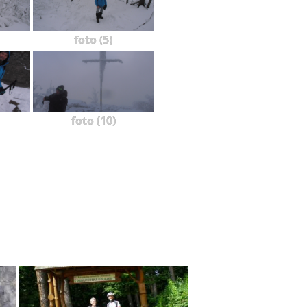
foto (5)
foto (10)