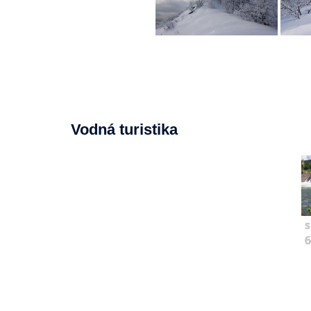
Vodná turistika
s
6