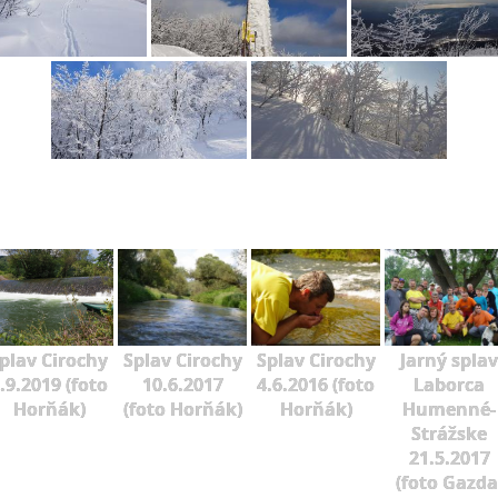
plav Cirochy
Splav Cirochy
Splav Cirochy
Jarný splav
.9.2019 (foto
10.6.2017
4.6.2016 (foto
Laborca
Horňák)
(foto Horňák)
Horňák)
Humenné-
Strážske
21.5.2017
(foto Gazda