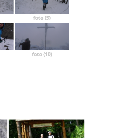
foto (5)
foto (10)