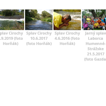
plav Cirochy
Splav Cirochy
Splav Cirochy
Jarný splav
.9.2019 (foto
10.6.2017
4.6.2016 (foto
Laborca
Horňák)
(foto Horňák)
Horňák)
Humenné-
Strážske
21.5.2017
(foto Gazda