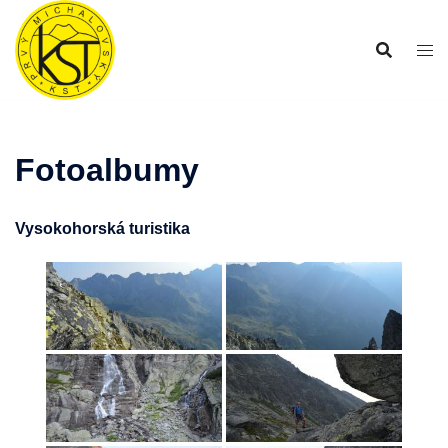
Preskočiť
na
obsah
Fotoalbumy
Vysokohorská turistika