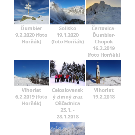
Ďumbier
Solisko
Čertovica-
9.2.2020 (foto
19.1.2020
Ďumbier-
Horňák)
(foto Horňák)
Chopok
16.2.2019
(foto Horňák)
Vihorlat
Celoslovensk
Vihorlat
6.2.2019 (foto
ý zimný zraz
19.2.2018
Horňák)
Oščadnica
25.1. -
28.1.2018