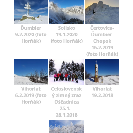
Ďumbier
Solisko
Čertovica-
9.2.2020 (foto
19.1.2020
Ďumbier-
Horňák)
(foto Horňák)
Chopok
16.2.2019
(foto Horňák)
Vihorlat
Celoslovensk
Vihorlat
6.2.2019 (foto
ý zimný zraz
19.2.2018
Horňák)
Oščadnica
25.1. -
28.1.2018