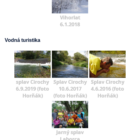
Vihorlat
6.1.2018
Vodná turistika
splav Cirochy
Splav Cirochy
Splav Cirochy
6.9.2019 (foto
10.6.2017
4.6.2016 (foto
Horňák)
(foto Horňák)
Horňák)
Jarný splav
Laborca