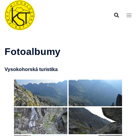
Preskočiť
na
obsah
Fotoalbumy
Vysokohorská turistika