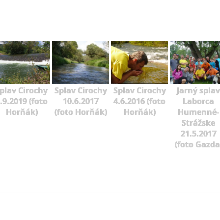
plav Cirochy
Splav Cirochy
Splav Cirochy
Jarný splav
.9.2019 (foto
10.6.2017
4.6.2016 (foto
Laborca
Horňák)
(foto Horňák)
Horňák)
Humenné-
Strážske
21.5.2017
(foto Gazda