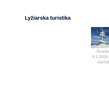
Lyžiarska turistika
Ďumbi
9.2.2020 
Horňá