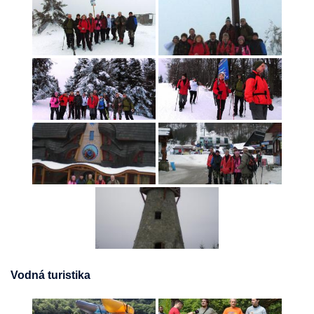
Vodná turistika