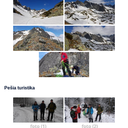
Pešia turistika
foto (1)
foto (2)