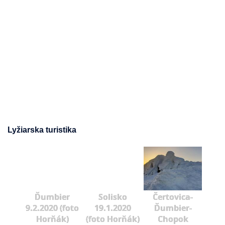
Lyžiarska turistika
Ďumbier
Solisko
Čertovica-
9.2.2020 (foto
19.1.2020
Ďumbier-
Horňák)
(foto Horňák)
Chopok