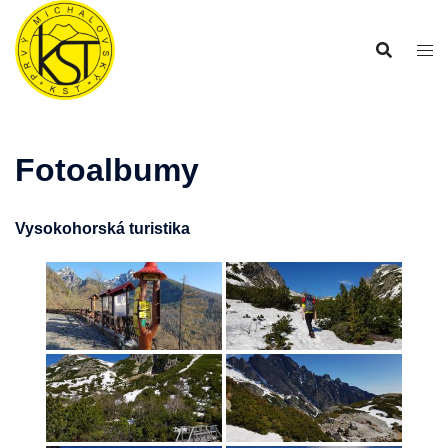
Preskočiť
na
obsah
Fotoalbumy
Vysokohorská turistika