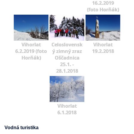
16.2.2019
(foto Horňák)
Vihorlat
Celoslovensk
Vihorlat
6.2.2019 (foto
ý zimný zraz
19.2.2018
Horňák)
Oščadnica
25.1. -
28.1.2018
Vihorlat
6.1.2018
Vodná turistika