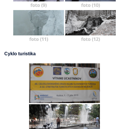
foto (9)
foto (10)
foto (11)
foto (12)
Cyklo turistika