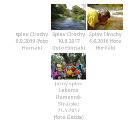
splav Cirochy
Splav Cirochy
Splav Cirochy
6.9.2019 (foto
10.6.2017
4.6.2016 (foto
Horňák)
(foto Horňák)
Horňák)
Jarný splav
Laborca
Humenné-
Strážske
21.5.2017
(foto Gazda)