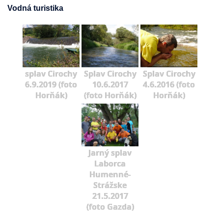
Vodná turistika
splav Cirochy
Splav Cirochy
Splav Cirochy
6.9.2019 (foto
10.6.2017
4.6.2016 (foto
Horňák)
(foto Horňák)
Horňák)
Jarný splav
Laborca
Humenné-
Strážske
21.5.2017
(foto Gazda)