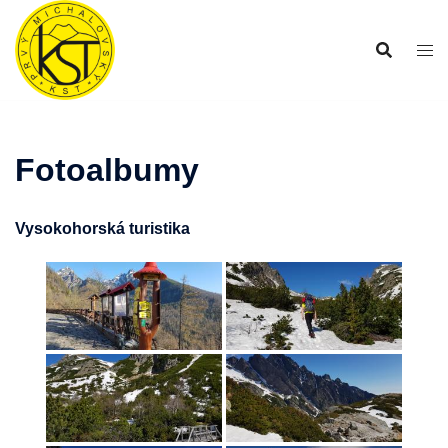
Preskočiť
na
obsah
Fotoalbumy
Vysokohorská turistika