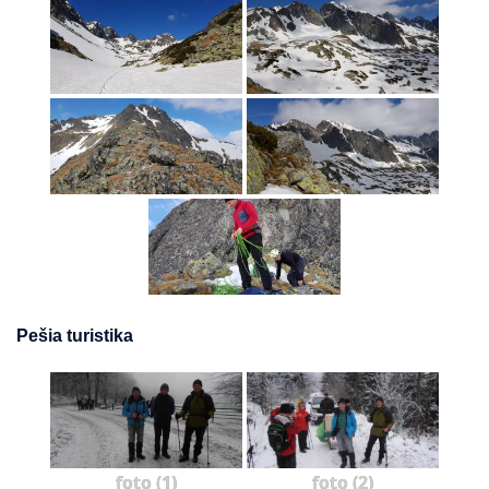
Pešia turistika
foto (1)
foto (2)