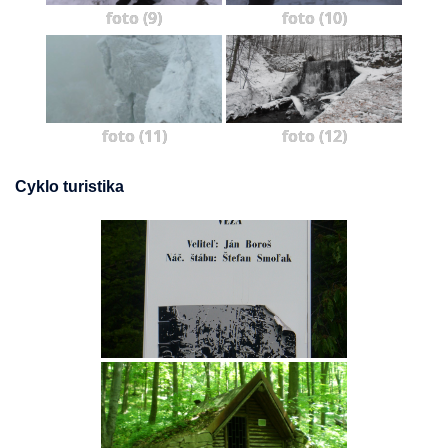
foto (9)
foto (10)
foto (11)
foto (12)
Cyklo turistika