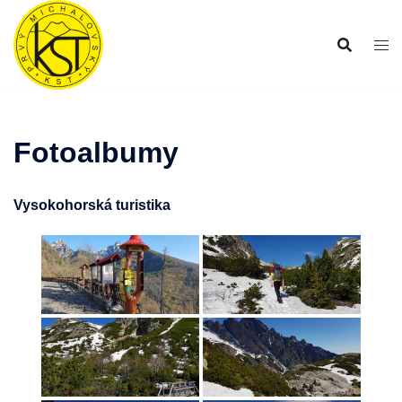
Preskočiť
na
obsah
Fotoalbumy
Vysokohorská turistika