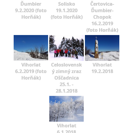
Ďumbier
Solisko
Čertovica-
9.2.2020 (foto
19.1.2020
Ďumbier-
Horňák)
(foto Horňák)
Chopok
16.2.2019
(foto Horňák)
Vihorlat
Celoslovensk
Vihorlat
6.2.2019 (foto
ý zimný zraz
19.2.2018
Horňák)
Oščadnica
25.1. -
28.1.2018
Vihorlat
6.1.2018