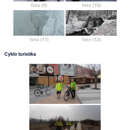
foto (9)
foto (10)
foto (11)
foto (12)
Cyklo turistika