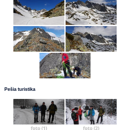
Pešia turistika
foto (1)
foto (2)