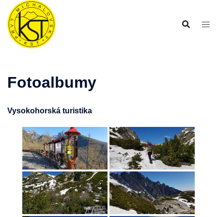
Preskočiť
na
obsah
Fotoalbumy
Vysokohorská turistika