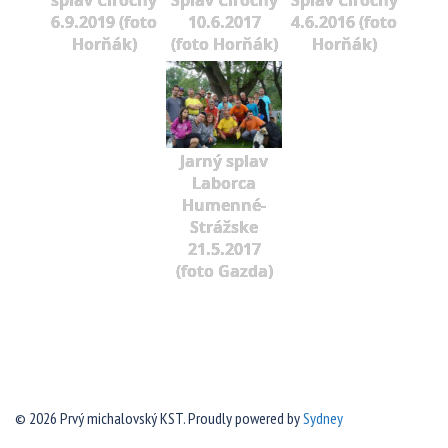
6.9.2019 (foto
10.6.2017
4.6.2016 (foto
Horňák)
(foto Horňák)
Horňák)
Jarný splav
Laborca
Humenné-
Strážske
21.5.2017
(foto Gazda)
© 2026 Prvý michalovský KST. Proudly powered by
Sydney