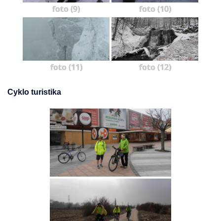
foto (9)
foto (10)
foto (11)
foto (12)
Cyklo turistika