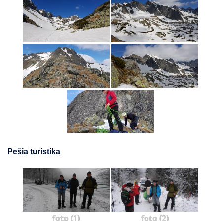
Pešia turistika
foto (1)
foto (2)