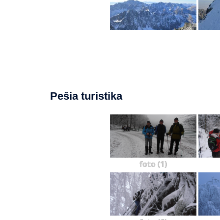
Pešia turistika
foto (1)