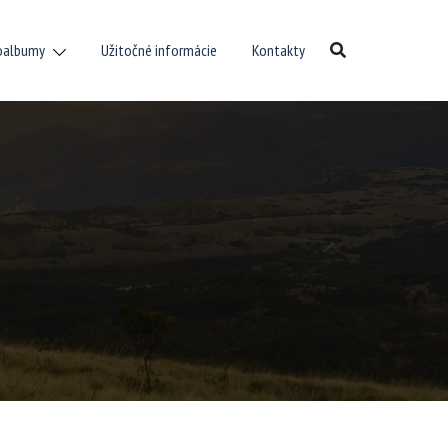
oalbumy
Užitočné informácie
Kontakty