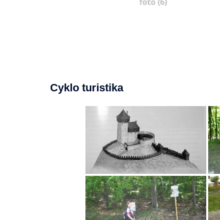
foto (6)
Cyklo turistika