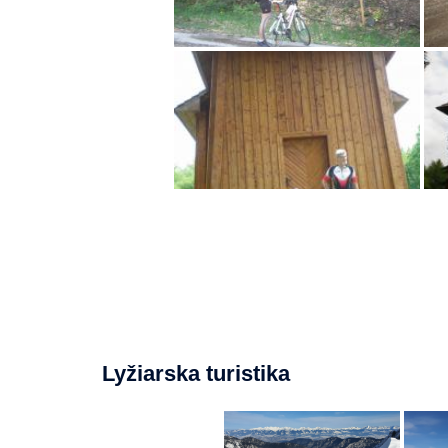
Lyžiarska turistika