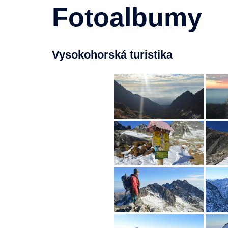
Fotoalbumy
Vysokohorská turistika