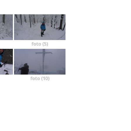
foto (5)
foto (10)