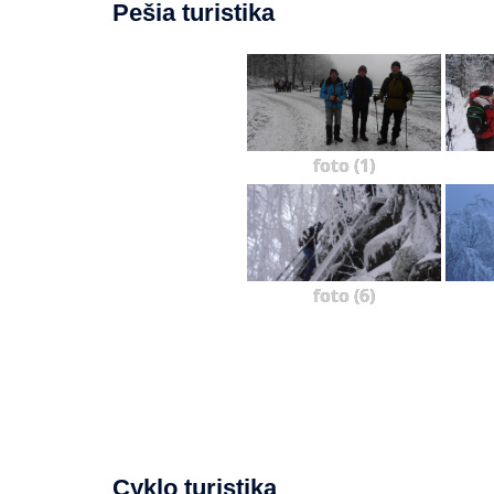
Pešia turistika
foto (1)
foto (6)
Cyklo turistika