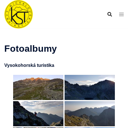
Preskočiť
na
obsah
Fotoalbumy
Vysokohorská turistika