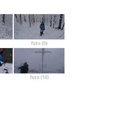
foto (5)
foto (10)