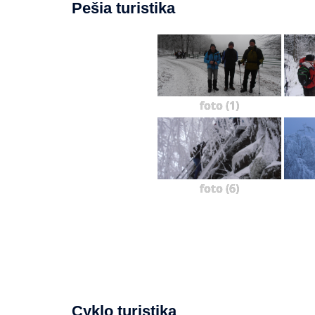
Pešia turistika
foto (1)
foto (6)
Cyklo turistika