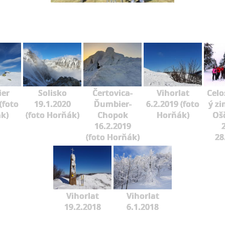
er
Solisko
Čertovica-
Vihorlat
Celo
(foto
19.1.2020
Ďumbier-
6.2.2019 (foto
ý zi
k)
(foto Horňák)
Chopok
Horňák)
Oš
16.2.2019
2
(foto Horňák)
28
Vihorlat
Vihorlat
19.2.2018
6.1.2018