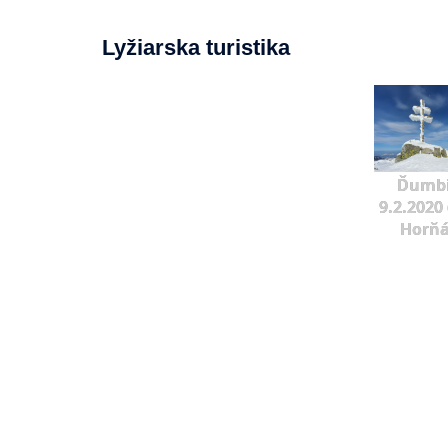
Lyžiarska turistika
Ďumbi
9.2.2020 
Horňá