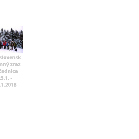
slovensk
mný zraz
čadnica
5.1. -
.1.2018