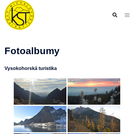
Preskočiť
na
obsah
Fotoalbumy
Vysokohorská turistika