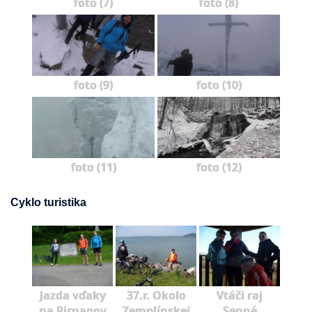
foto (7)
foto (8)
foto (9)
foto (10)
foto (11)
foto (12)
Cyklo turistika
Jazda vďaky
37.r. Okolo
Vtáči raj
na Pirnagov
Zemplínskej
Senné