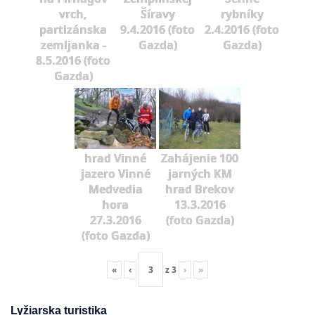
vrch,
Šíravy
rybníky
partizánska
9.4.2016 (foto
2.4.2016 (foto
zemljanka -
Gazda)
Gazda)
8.5.2016 (foto
Gazda)
hrad Vinné
Zahájenie 100
jazero Vinné
jarných KM
Medvedia
hrad Brekov
hora
13.3.2016
27.3.2016
(foto Gazda)
(foto Gazda)
«
‹
z
3
›
»
Lyžiarska turistika