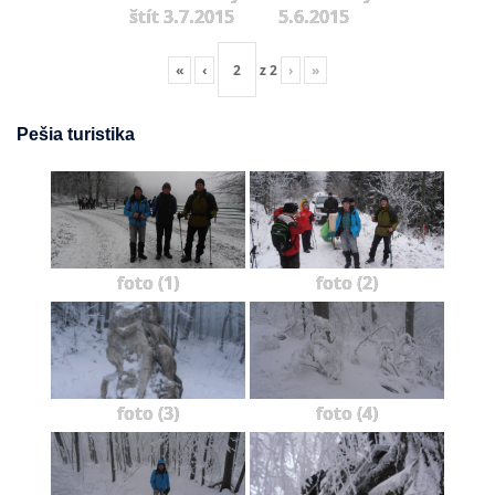
štít 3.7.2015
5.6.2015
«
‹
z
2
›
»
Pešia turistika
foto (1)
foto (2)
foto (3)
foto (4)