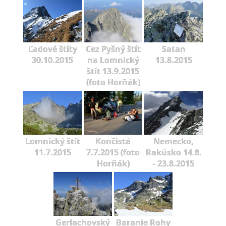
Ľadové štíty
Cez Pyšný štít
Satan
30.10.2015
na Lomnický
13.8.2015
štít 13.9.2015
(foto Horňák)
Lomnický štít
Končistá
Nemecko,
11.7.2015
7.7.2015 (foto
Rakúsko 14.8.
Horňák)
- 23.8.2015
Gerlachovský
Baranie Rohy