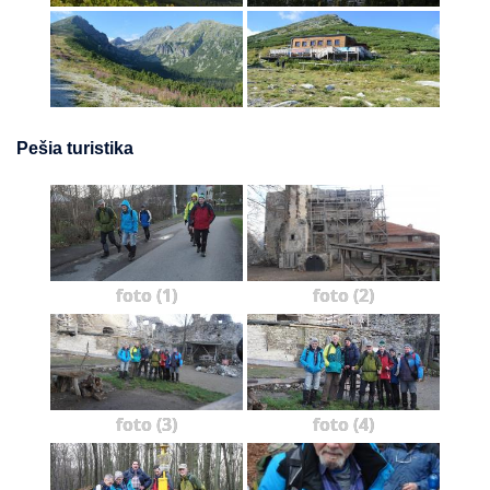
Pešia turistika
foto (1)
foto (2)
foto (3)
foto (4)