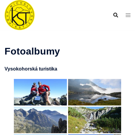
Preskočiť
na
obsah
Fotoalbumy
Vysokohorská turistika