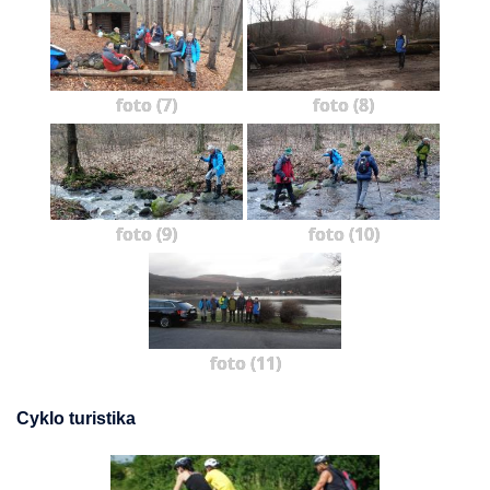
foto (7)
foto (8)
foto (9)
foto (10)
foto (11)
Cyklo turistika