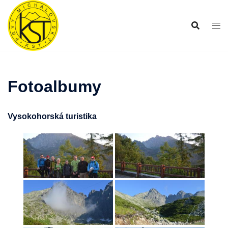
Preskočiť
na
obsah
Fotoalbumy
Vysokohorská turistika