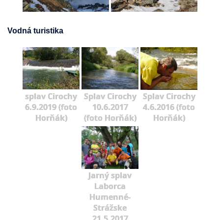
Vodná turistika
splav Cirochy
Splav Cirochy
Splav Cirochy
6.9.2019 (foto
10.6.2017
4.6.2016 (foto
Horňák)
(foto Horňák)
Horňák)
Jarný splav
Laborca
Humenné-
Strážske
21.5.2017