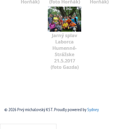
Horňák)
(foto Horňák)
Horňák)
Jarný splav
Laborca
Humenné-
Strážske
21.5.2017
(foto Gazda)
© 2026 Prvý michalovský KST. Proudly powered by
Sydney
Hľadať: