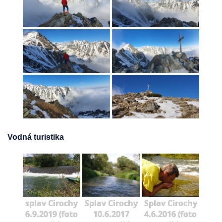
Vodná turistika
splav Cirochy
Splav Cirochy
Splav Cirochy
6.9.2019 (foto
10.6.2017
4.6.2016 (foto