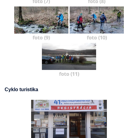
foto (7)
foto (8)
foto (9)
foto (10)
foto (11)
Cyklo turistika