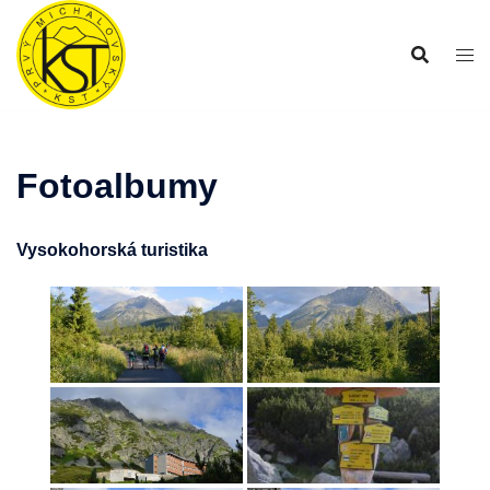
Preskočiť
na
obsah
Fotoalbumy
Vysokohorská turistika