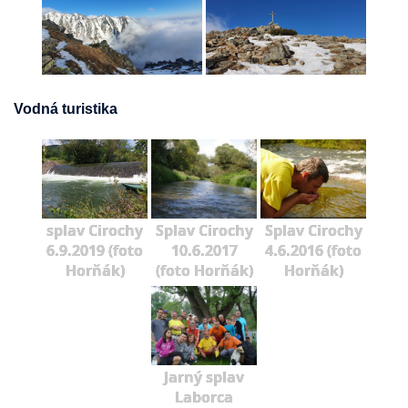
Vodná turistika
splav Cirochy
Splav Cirochy
Splav Cirochy
6.9.2019 (foto
10.6.2017
4.6.2016 (foto
Horňák)
(foto Horňák)
Horňák)
Jarný splav
Laborca