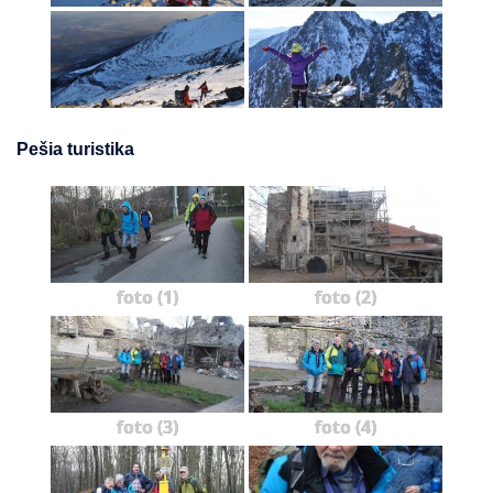
Pešia turistika
foto (1)
foto (2)
foto (3)
foto (4)