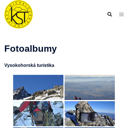
Preskočiť
na
obsah
Fotoalbumy
Vysokohorská turistika