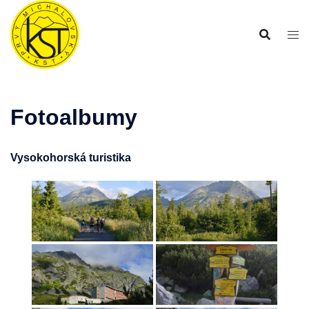
Preskočiť
na
obsah
Fotoalbumy
Vysokohorská turistika