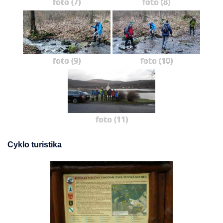
foto (7)
foto (8)
foto (9)
foto (10)
foto (11)
Cyklo turistika